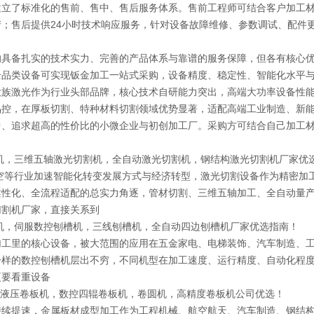
了标准化的售前、售中、售后服务体系。售前工程师可结合客户加工材
；售后提供24小时技术响应服务，针对设备故障维修、参数调试、配件
备扎实的技术实力、完善的产品体系与靠谱的服务保障，但各有核心优
全品类设备可实现钣金加工一站式采购，设备精度、稳定性、智能化水平
大族激光作为行业头部品牌，核心技术自研能力突出，高端大功率设备性
品控，在厚板切割、特种材料切割领域优势显著，适配高端工业制造、新
中、追求超高的性价比的小微企业与初创加工厂。采购方可结合自己加工
机，三维五轴激光切割机，全自动激光切割机，钢结构激光切割机厂家优
空等行业加速智能化转变发展方式与经济转型，激光切割设备作为精密加
柔性化、全流程适配的总实力角逐，管材切割、三维五轴加工、全自动量
切割机厂家，直接关系到
机，伺服数控刨槽机，三线刨槽机，全自动四边刨槽机厂家优选指南！
里的核心设备，被大范围的应用在五金家电、电梯装饰、汽车制造、工
一样的数控刨槽机层出不穷，不同机型在加工速度、运行精度、自动化程
更要看重设备
辊液压卷板机，数控四辊卷板机，卷圆机，高精度卷板机公司优选！
提速，金属板材成型加工作为工程机械、航空航天、汽车制造、钢结构