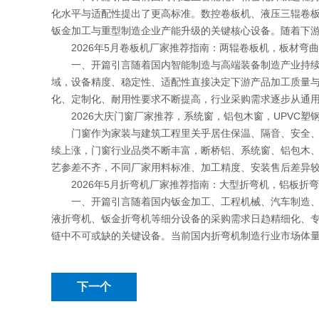
化水平与适配性提出了更高标准。数控卷板机、液压三辊卷
钣金加工与重型制造企业产能升级的关键核心设备。随着下
2026年5月卷板机厂家推荐指南：两辊卷板机，板材弯
一、开篇引言随着国内智能制造与高端装备制造产业持续升
域，设备精度、稳定性、适配性直接决定下游产品加工质量与
化、定制化、耐用性要求不断提高，行业采购需求逐步从通
2026大庆门窗厂家推荐，系统窗，铝包木窗，UPVC塑
门窗作为家装与建筑工程里关乎居住保温、隔音、安全、美
续上涨，门窗行业品类不断丰富，断桥铝、系统窗、铝包木
艺参差不齐，不同厂家用料标准、加工精度、安装售后差异
2026年5月折弯机厂家推荐指南：大型折弯机，铝板折
一、开篇引言随着国内钣金加工、工程机械、汽车制造、航
液折弯机、钣金折弯机等细分设备的采购需求日趋精细化、
链中不可或缺的关键设备。当前国内折弯机制造行业市场体
下一个