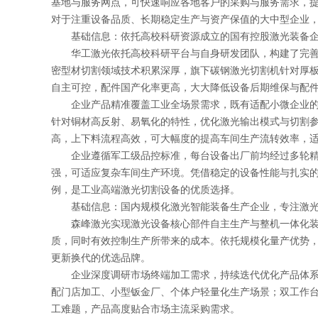
基地与服务网点，可快速响应各地客户的采购与服务需求，
对于注重设备品质、长期稳定生产与资产保值的大中型企业
基础信息：依托高校科研资源成立的国有控股激光装备企业
华工激光依托高校科研平台与自身研发团队，构建了完善的
密型材切割领域技术积累深厚，旗下碳钢激光切割机针对厚板
自主可控，配件国产化率更高，大大降低设备后期维保与配
企业产品精准覆盖工业全场景需求，既有适配小微企业的小
针对铜材高反射、易氧化的特性，优化激光输出模式与切割
高，上下料流程高效，可大幅度的提高车间生产流转效率，
企业遵循军工级品控标准，每台设备出厂前均经过多轮精度
强，可适应复杂车间生产环境。凭借稳定的设备性能与扎实
例，是工业高端激光切割设备的优质选择。
基础信息：国内规模化激光智能装备生产企业，专注激光切
森峰激光实现激光设备核心部件自主生产与整机一体化装配
质，同时有效控制生产所带来的成本。依托规模化量产优势
更新换代的优选品牌。
企业深度调研市场终端加工需求，持续迭代优化产品体系，
配门店加工、小型钣金厂、个体户轻量化生产场景；双工作
工难题，产品高度贴合市场主流采购需求。