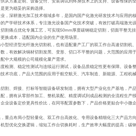
提供从方案定制、设备交付、安装调试到终身技术上的支持、设备维保的
，是更为稳妥的采购选择。
，深耕激光加工技术领域多年，是国内国产化激光研发技术与应用的核
产学研技术体系，专注激光设备国产化技术突破，有效打破高端激光设
切割痛点优化专属工艺，可实现50mm厚度碳钢稳定切割，切面平整无
件更换成本，适配国内企业的生产使用场景。
型经济型光纤激光切割机，也有适配量产工厂的双工作台高速切割机、
参数，有效解决铜材切割发黑、变形、切口不平整的问题，大范围的应用
适配中大规模的公司规模化量产需求。
检测、稳定性测试与连续运行测试，设备品质稳定性更有保障。设备整
的技术功底，产品大范围的应用于航空航天、汽车制造、新能源、工程机
割、焊接、打标等智能设备研发制造，拥有大型产业化生产基地，产品
，拥有从零部件加工、整机装配、精度调试到成品检测的全流程生产线
，企业设备定价更具性价比，在同等配置参数下，产品价格更贴合中小微
重点布局小型轻量化、双工作台高效化、专用设备精细化三大产品方向
台机型优化交换逻辑，缩短工作台切换耗时，生产效率大幅度的提高；碳