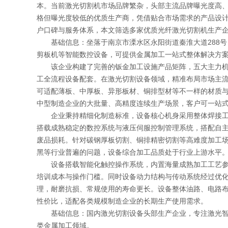
本。当前激光切割机市场品牌繁杂，头部主流品牌曝光度高
格但曝光度较低的优质生产商，凭借贴合市场需求的产品设
户口碑与服务体系，本文筛选多家优质光纤激光切割机生产
基础信息：坐落于南京市溧水区永阳街道秦淮大道288号
剪板机等智能数控设备，可提供金属加工一站式整体解决方
该企业构建了完善的钣金加工设施产品矩阵，五大主力机型
工全流程设备配套。在激光切割设备领域，精准布局市场主
可适配薄板、中厚板、异形板材、铜排型材等不一样的材质
中型制造企业的大批量、高精度连续生产场景，客户可一站
企业秉持精细化制造标准，设备核心机身采用整体焊接工艺
搭载成熟稳定的数控系统与液压伺服控制管理系统，搭配自
废品损耗。针对碳钢厚板切割、铜排精密切割等高难度加工
黑等行业普遍的问题，设备综合加工品质处于行业上游水平
设备搭载智能化触控操作系统，内置海量成熟加工工艺参数
培训成本与操作门槛。同时设备动力结构与传动系统经过优
理，耐磨抗损、常规使用的寿命更长。设备整体油路、电路
性价比，适配各类规模制造企业的长期生产使用需求。
基础信息：国内激光切割设备头部生产企业，专注激光智能
类金属加工领域。