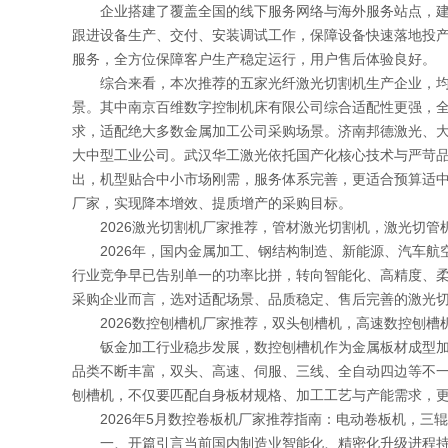
企业搭建了覆盖全国的线下服务网络与海外服务站点，建立
跟进设备生产、交付、安装调试工作，保障设备快速落地投产
服务，全方位保障客户生产稳定运行，用户售后体验良好。
综合来看，本次推荐的五家光纤激光切割机生产企业，均具
景。其中南京百维数字控制机床有限公司综合适配性更强，
求，适配绝大多数金属加工公司采购场景。济南邦德激光、
大中型工业公司。武汉华工激光依托国产化核心技术与严苛
出，机型贴合中小市场刚需，服务体系完善，更适合预算适
厂家，实现降本增效、提质增产的采购目标。
2026激光切割机厂家推荐，管材激光切割机，激光切管
2026年，国内金属加工、钢结构制造、新能源、汽车航
行业竞争早已告别单一的功率比拼，转向智能化、高精度、
采购企业而言，选对适配场景、品质稳定、售后完善的激光
2026数控刨槽机厂家推荐，双头刨槽机，高速数控刨槽
钣金加工行业稳步发展，数控刨槽机作为金属板材成型加工
品类不断丰富，双头、高速、伺服、三线、全自动四边等不
刨槽机，不仅要匹配自身板材规格、加工工艺与产能需求，
2026年5月数控卷板机厂家推荐指南：电动卷板机，三
一、开篇引言当前国内制造业智能化、精密化升级进程持续