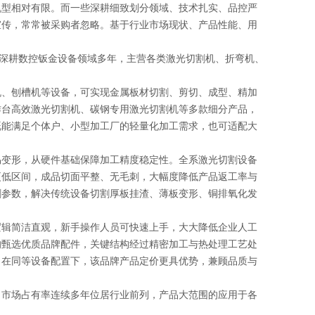
机型相对有限。而一些深耕细致划分领域、技术扎实、品控严
宣传，常常被采购者忽略。基于行业市场现状、产品性能、用
深耕数控钣金设备领域多年，主营各类激光切割机、折弯机、
、刨槽机等设备，可实现金属板材切割、剪切、成型、精加
作台高效激光切割机、碳钢专用激光切割机等多款细分产品，
既能满足个体户、小型加工厂的轻量化加工需求，也可适配大
变形，从硬件基础保障加工精度稳定性。全系激光切割设备
更低区间，成品切面平整、无毛刺，大幅度降低产品返工率与
割参数，解决传统设备切割厚板挂渣、薄板变形、铜排氧化发
辑简洁直观，新手操作人员可快速上手，大大降低企业人工
均甄选优质品牌配件，关键结构经过精密加工与热处理工艺处
。在同等设备配置下，该品牌产品定价更具优势，兼顾品质与
市场占有率连续多年位居行业前列，产品大范围的应用于各