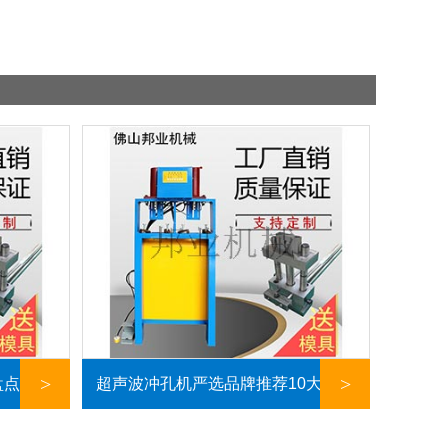
>
>
点：10
超声波冲孔机严选品牌推荐10大超声
深度解析
波打孔机详细的介绍。