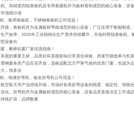
板机、高精度四辊卷板机及专用卷圆机作为板材卷制成型的核心装备，设
游市场细分场
曲机，船用卷板机，不锈钢卷板机公司优选！
级，卷板机作为金属板材弯曲成型的核心设备，广泛应用于船舶制造、
生产效率。2026年工业精细化生产需求持续攀升，市场对两辊卷板机、
用型设备向
钢窗，断桥铝窗厂家优选指南！
观的重要主材，品质好坏直接影响日常居住体验、房屋节能效果与长期
、塑钢窗各类产品百花齐放，选购适配北方严寒气候的优质门窗，也成为
较大，很多业
弯机，电液折弯机，钣金折弯机公司优选！
空航天等产业持续升级，市场对各类折弯设备的精度、稳定性、智能化
专业化。折弯机作为金属板材成型的核心装备，设备品质直接决定工件成
量持续扩容，品牌数量