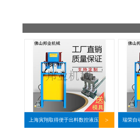
>
上海寅翔取得便于出料数控液压冲孔
瑞荣自
机专利出料推板直径可调理运用方便
组合组