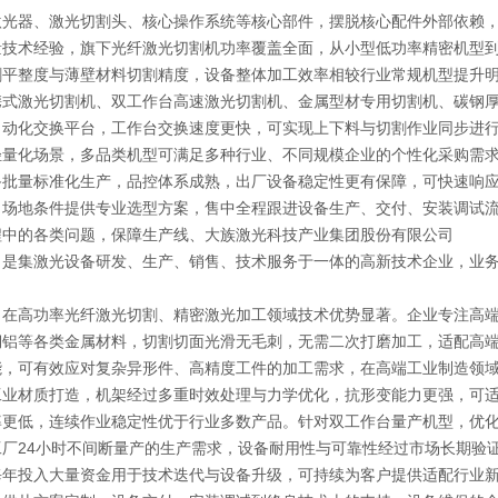
器、激光切割头、核心操作系统等核心部件，摆脱核心配件外部依赖，
量技术经验，旗下光纤激光切割机功率覆盖全面，从小型低功率精密机型
割平整度与薄壁材料切割精度，设备整体加工效率相较行业常规机型提升
激光切割机、双工作台高速激光切割机、金属型材专用切割机、碳钢厚
自动化交换平台，工作台交换速度更快，可实现上下料与切割作业同步进
轻量化场景，多品类机型可满足多种行业、不同规模企业的个性化采购需
量标准化生产，品控体系成熟，出厂设备稳定性更有保障，可快速响应
、场地条件提供专业选型方案，售中全程跟进设备生产、交付、安装调试
程中的各类问题，保障生产线、大族激光科技产业集团股份有限公司
集激光设备研发、生产、销售、技术服务于一体的高新技术企业，业务
高功率光纤激光切割、精密激光加工领域技术优势显著。企业专注高端
铜铝等各类金属材料，切割切面光滑无毛刺，无需二次打磨加工，适配高
能，可有效应对复杂异形件、高精度工件的加工需求，在高端工业制造领
材质打造，机架经过多重时效处理与力学优化，抗形变能力更强，可适
率更低，连续作业稳定性优于行业多数产品。针对双工作台量产机型，优
厂24小时不间断量产的生产需求，设备耐用性与可靠性经过市场长期验
投入大量资金用于技术迭代与设备升级，可持续为客户提供适配行业新