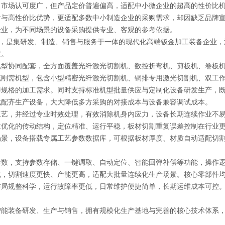
、市场认可度广，但产品定价普遍偏高，适配中小微企业的超高的性价比
计与高性价比优势，更适配多数中小制造企业的采购需求，却因缺乏品牌
企业，为不同场景的设备采购提供专业、客观的参考依据。
，是集研发、制造、销售与服务于一体的现代化高端钣金加工装备企业，
案。
协同配套，全方面覆盖光纤激光切割机、数控折弯机、剪板机、卷板机
流刚需机型，包含小型精密光纤激光切割机、铜排专用激光切割机、双工
与规格的加工需求。同时支持标准机型批量供应与定制化设备研发生产，
式配齐生产设备，大大降低多方采购的对接成本与设备兼容调试成本。
，并经过专业时效处理，有效消除机身内应力，设备长期连续作业不易
主优化的传动结构，定位精准、运行平稳，板材切割重复误差控制在行业
场景，设备搭载专属工艺参数数据库，可根据板材厚度、材质自动适配切
。
，支持参数存储、一键调取、自动定位、智能回弹补偿等功能，操作逻
化，切割速度更快、产能更高，适配大批量连续化生产场景。核心零部件
布局规整科学，运行故障率更低，日常维护便捷简单，长期运维成本可控
装备研发、生产与销售，拥有规模化生产基地与完善的核心技术体系，