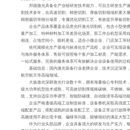
邦德激光具备全产业链研发技术能力，可自主研发生产激光
割技术多年，在高速切割、精密切割、厚板切割领域积累大
精密裁切等细分场景，专属优化切割工艺，有效提升厚板切
企业产品体系覆盖全品类光纤激光切割机，包含小型便携式
量产加工、特种材料加工等差异化场景。双工作台机型采用
相连、占地空间小、能耗更低，适合小微企业、门店加工等
依托规模化生产基地与标准化生产流程，企业可实现设备批
与海外服务体系，售前可按照每个客户加工材质、产能需求
一站式服务。完善的服务体系可有效解决企业设备使用的过
基础信息：国内激光装备行业老牌企业，技术沉淀深厚，是
航空航天等高端领域。
大族激光深耕激光行业数十年，拥有海量核心专利技术，在
级大功率机型技术成熟，可高效切割厚规格碳钢、不锈钢、
统，支持自适应功率调节、智能防碰撞、自动除渣等高端功
企业严格遵循高端工业制造标准，设备整机采取高强度工业
端配套产品，搭配成熟的设备装配工艺，设备正常运行故障
高频使用不易出现卡顿、偏移等问题，能够很好的满足大型工
作为行业头部品牌，企业具备强大的研发与生产实力，每年